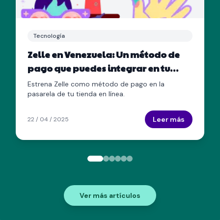
Tecnología
Zelle en Venezuela: Un método de
pago que puedes integrar en tu
tienda en línea
Estrena Zelle como método de pago en la
pasarela de tu tienda en línea.
Leer más
22 / 04 / 2025
Ver más artículos